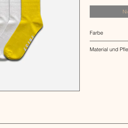
Ni
Farbe
Orange / White / Whit
Material und Pfl
Material Oberstoff:
7
Elasthan
Materialkonstruktion:
Pflegehinweise:
Nich
Maschinenwäsche b