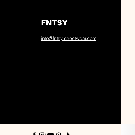
FNTSY
info@fntsy-streetwear.com