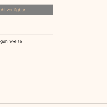
cht verfügbar
e / Yellow
egehinweise
7% Baumwolle, 20% Polyester, 3%
Strick
t Trockner geeignet,
ei 30°C