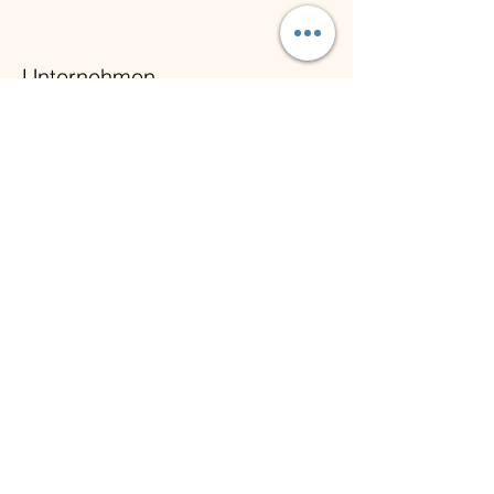
Unternehmen
Über uns
AGB
Datenschutz
Impressum
Karriere
Kundenservice
Kontakt
Newsletter
Versand und Rückversand