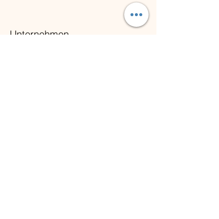
Unternehmen
Über uns
AGB
Datenschutz
Impressum
Karriere
Kundenservice
Kontakt
Newsletter
Versand und Rückversand