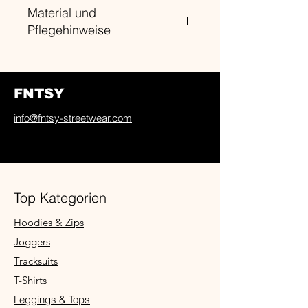
Material und
Pflegehinweise
Material Oberstoff: 100% Polyester
Futter: 100% Polyester
Pflegehinweise: Nicht Trockner
FNTSY
geeignet, Maschinenwäsche bei
30°C
info@fntsy-streetwear.com
Top Kategorien
Hoodies & Zips
Joggers
Tracksuits
T-Shirts
Leggings & Tops