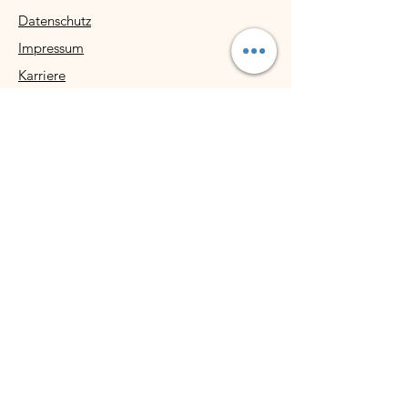
Datenschutz
Impressum
Karriere
Kundenservice
Kontakt
Newsletter
Versand und Rückversand
AGB
© FNTSY 2024